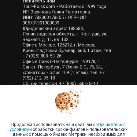
Написать нам
Tour-Poisk.com - Работаем с 1999 года.
ИП Зарипова Галия Талгатовна
ИНН: 782300178655 / ОГРНИП:
305781901300039
Юридический адрес: 188688,
Ленинградская область, г. Колтуши, ул.
Верхняя, д. 11, кв. 132
Офис в Москве: 125212, г. Москва,
Кронштадтский бульвар, 6к3, 1 этаж, тел.
+7 (925) 808-53-26
Офис в Санкт-Петербурге: 199178, г.
Санкт-Петербург, 7 Линия В.О., 76, БЦ
«Сенатор» - офис 109 (1 этаж), тел. +7
(952) 212-35-18
Общий телефон: +7 (800) 550-35-10
E-mail: manager@tour-poisk.com (общие
вопросы), admin@tour-poisk.com (жалобы)
Номер в Общероссийском реестре
туристических агентств: РТА 0003424
Политика конфиденциальности
·
Условия обработки данных
Продолжая использовать наш сайт, вы
соглашаетесь с
условиями
обработки cookie-файлов и пользовательских
данных с помощью Яндекс.Метрики, необходимых для