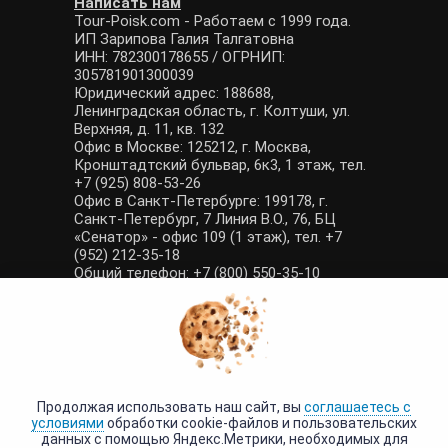
Написать нам
Tour-Poisk.com - Работаем с 1999 года.
ИП Зарипова Галия Талгатовна
ИНН: 782300178655 / ОГРНИП:
305781901300039
Юридический адрес: 188688,
Ленинградская область, г. Колтуши, ул.
Верхняя, д. 11, кв. 132
Офис в Москве: 125212, г. Москва,
Кронштадтский бульвар, 6к3, 1 этаж, тел.
+7 (925) 808-53-26
Офис в Санкт-Петербурге: 199178, г.
Санкт-Петербург, 7 Линия В.О., 76, БЦ
«Сенатор» - офис 109 (1 этаж), тел. +7
(952) 212-35-18
Общий телефон: +7 (800) 550-35-10
E-mail: manager@tour-poisk.com (общие
вопросы), admin@tour-poisk.com (жалобы)
Номер в Общероссийском реестре
туристических агентств: РТА 0003424
Политика конфиденциальности
·
Условия обработки данных
Продолжая использовать наш сайт, вы
соглашаетесь с
условиями
обработки cookie-файлов и пользовательских
данных с помощью Яндекс.Метрики, необходимых для