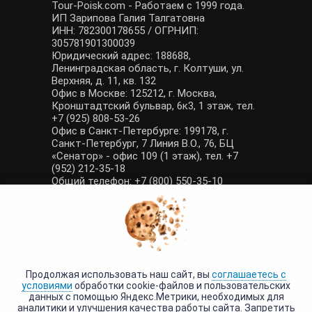
Tour-Poisk.com - Работаем с 1999 года.
ИП Зарипова Галия Талгатовна
ИНН: 782300178655 / ОГРНИП:
305781901300039
Юридический адрес: 188688,
Ленинградская область, г. Колтуши, ул.
Верхняя, д. 11, кв. 132
Офис в Москве: 125212, г. Москва,
Кронштадтский бульвар, 6к3, 1 этаж, тел.
+7 (925) 808-53-26
Офис в Санкт-Петербурге: 199178, г.
Санкт-Петербург, 7 Линия В.О., 76, БЦ
«Сенатор» - офис 109 (1 этаж), тел. +7
(952) 212-35-18
Общий телефон: +7 (800) 550-35-10
E-mail: manager@tour-poisk.com (общие
вопросы), admin@tour-poisk.com (жалобы)
Номер в Общероссийском реестре
туристических агентств: РТА 0003424
Политика конфиденциальности
·
Условия обработки данных
Продолжая использовать наш сайт, вы
соглашаетесь с
условиями
обработки cookie-файлов и пользовательских
данных с помощью Яндекс.Метрики, необходимых для
аналитики и улучшения качества работы сайта. Запретить