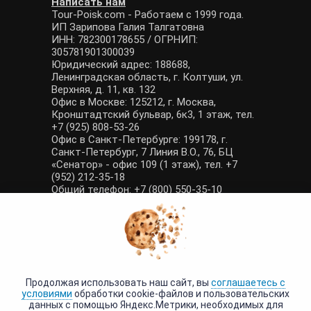
Написать нам
Tour-Poisk.com - Работаем с 1999 года.
ИП Зарипова Галия Талгатовна
ИНН: 782300178655 / ОГРНИП:
305781901300039
Юридический адрес: 188688,
Ленинградская область, г. Колтуши, ул.
Верхняя, д. 11, кв. 132
Офис в Москве: 125212, г. Москва,
Кронштадтский бульвар, 6к3, 1 этаж, тел.
+7 (925) 808-53-26
Офис в Санкт-Петербурге: 199178, г.
Санкт-Петербург, 7 Линия В.О., 76, БЦ
«Сенатор» - офис 109 (1 этаж), тел. +7
(952) 212-35-18
Общий телефон: +7 (800) 550-35-10
E-mail: manager@tour-poisk.com (общие
вопросы), admin@tour-poisk.com (жалобы)
Номер в Общероссийском реестре
туристических агентств: РТА 0003424
Политика конфиденциальности
·
Условия обработки данных
Продолжая использовать наш сайт, вы
соглашаетесь с
условиями
обработки cookie-файлов и пользовательских
данных с помощью Яндекс.Метрики, необходимых для