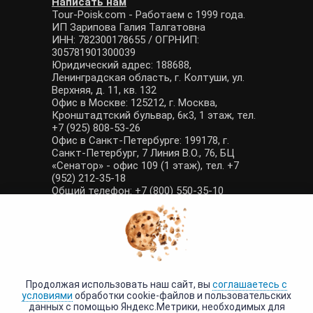
Написать нам
Tour-Poisk.com - Работаем с 1999 года.
ИП Зарипова Галия Талгатовна
ИНН: 782300178655 / ОГРНИП:
305781901300039
Юридический адрес: 188688,
Ленинградская область, г. Колтуши, ул.
Верхняя, д. 11, кв. 132
Офис в Москве: 125212, г. Москва,
Кронштадтский бульвар, 6к3, 1 этаж, тел.
+7 (925) 808-53-26
Офис в Санкт-Петербурге: 199178, г.
Санкт-Петербург, 7 Линия В.О., 76, БЦ
«Сенатор» - офис 109 (1 этаж), тел. +7
(952) 212-35-18
Общий телефон: +7 (800) 550-35-10
E-mail: manager@tour-poisk.com (общие
вопросы), admin@tour-poisk.com (жалобы)
Номер в Общероссийском реестре
туристических агентств: РТА 0003424
Политика конфиденциальности
·
Условия обработки данных
Продолжая использовать наш сайт, вы
соглашаетесь с
условиями
обработки cookie-файлов и пользовательских
данных с помощью Яндекс.Метрики, необходимых для