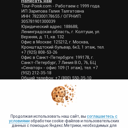
Написать нам
Tour-Poisk.com - Работаем с 1999 года.
ИП Зарипова Галия Талгатовна
ИНН: 782300178655 / ОГРНИП:
305781901300039
Юридический адрес: 188688,
Ленинградская область, г. Колтуши, ул.
Верхняя, д. 11, кв. 132
Офис в Москве: 125212, г. Москва,
Кронштадтский бульвар, 6к3, 1 этаж, тел.
+7 (925) 808-53-26
Офис в Санкт-Петербурге: 199178, г.
Санкт-Петербург, 7 Линия В.О., 76, БЦ
«Сенатор» - офис 109 (1 этаж), тел. +7
(952) 212-35-18
Общий телефон: +7 (800) 550-35-10
E-mail: manager@tour-poisk.com (общие
вопросы), admin@tour-poisk.com (жалобы)
Номер в Общероссийском реестре
туристических агентств: РТА 0003424
Политика конфиденциальности
·
Условия обработки данных
Продолжая использовать наш сайт, вы
соглашаетесь с
условиями
обработки cookie-файлов и пользовательских
данных с помощью Яндекс.Метрики, необходимых для