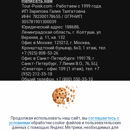
Написать нам
Tour-Poisk.com - Работаем с 1999 года.
ИП Зарипова Галия Талгатовна
ИНН: 782300178655 / ОГРНИП:
305781901300039
Юридический адрес: 188688,
Ленинградская область, г. Колтуши, ул.
Верхняя, д. 11, кв. 132
Офис в Москве: 125212, г. Москва,
Кронштадтский бульвар, 6к3, 1 этаж, тел.
+7 (925) 808-53-26
Офис в Санкт-Петербурге: 199178, г.
Санкт-Петербург, 7 Линия В.О., 76, БЦ
«Сенатор» - офис 109 (1 этаж), тел. +7
(952) 212-35-18
Общий телефон: +7 (800) 550-35-10
E-mail: manager@tour-poisk.com (общие
вопросы), admin@tour-poisk.com (жалобы)
Номер в Общероссийском реестре
туристических агентств: РТА 0003424
Политика конфиденциальности
·
Условия обработки данных
Продолжая использовать наш сайт, вы
соглашаетесь с
условиями
обработки cookie-файлов и пользовательских
данных с помощью Яндекс.Метрики, необходимых для