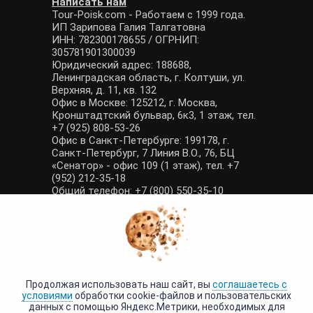
Написать нам
Tour-Poisk.com - Работаем с 1999 года.
ИП Зарипова Галия Талгатовна
ИНН: 782300178655 / ОГРНИП:
305781901300039
Юридический адрес: 188688,
Ленинградская область, г. Колтуши, ул.
Верхняя, д. 11, кв. 132
Офис в Москве: 125212, г. Москва,
Кронштадтский бульвар, 6к3, 1 этаж, тел.
+7 (925) 808-53-26
Офис в Санкт-Петербурге: 199178, г.
Санкт-Петербург, 7 Линия В.О., 76, БЦ
«Сенатор» - офис 109 (1 этаж), тел. +7
(952) 212-35-18
Общий телефон: +7 (800) 550-35-10
E-mail: manager@tour-poisk.com (общие
вопросы), admin@tour-poisk.com (жалобы)
Номер в Общероссийском реестре
туристических агентств: РТА 0003424
Политика конфиденциальности
·
Условия обработки данных
Продолжая использовать наш сайт, вы
соглашаетесь с
условиями
обработки cookie-файлов и пользовательских
данных с помощью Яндекс.Метрики, необходимых для