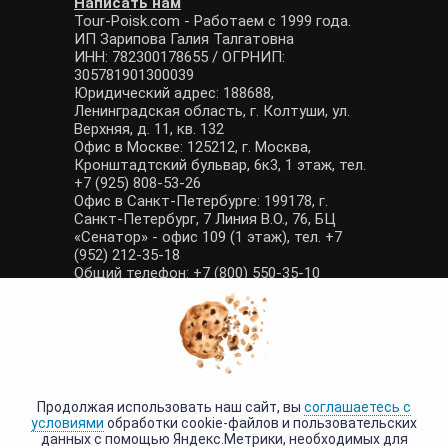
Написать нам
Tour-Poisk.com - Работаем с 1999 года.
ИП Зарипова Галия Талгатовна
ИНН: 782300178655 / ОГРНИП:
305781901300039
Юридический адрес: 188688,
Ленинградская область, г. Колтуши, ул.
Верхняя, д. 11, кв. 132
Офис в Москве: 125212, г. Москва,
Кронштадтский бульвар, 6к3, 1 этаж, тел.
+7 (925) 808-53-26
Офис в Санкт-Петербурге: 199178, г.
Санкт-Петербург, 7 Линия В.О., 76, БЦ
«Сенатор» - офис 109 (1 этаж), тел. +7
(952) 212-35-18
Общий телефон: +7 (800) 550-35-10
E-mail: manager@tour-poisk.com (общие
вопросы), admin@tour-poisk.com (жалобы)
Номер в Общероссийском реестре
туристических агентств: РТА 0003424
Политика конфиденциальности
·
Условия обработки данных
Продолжая использовать наш сайт, вы
соглашаетесь с
условиями
обработки cookie-файлов и пользовательских
данных с помощью Яндекс.Метрики, необходимых для