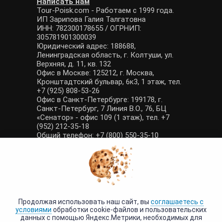
Написать нам
Tour-Poisk.com - Работаем с 1999 года.
ИП Зарипова Галия Талгатовна
ИНН: 782300178655 / ОГРНИП:
305781901300039
Юридический адрес: 188688,
Ленинградская область, г. Колтуши, ул.
Верхняя, д. 11, кв. 132
Офис в Москве: 125212, г. Москва,
Кронштадтский бульвар, 6к3, 1 этаж, тел.
+7 (925) 808-53-26
Офис в Санкт-Петербурге: 199178, г.
Санкт-Петербург, 7 Линия В.О., 76, БЦ
«Сенатор» - офис 109 (1 этаж), тел. +7
(952) 212-35-18
Общий телефон: +7 (800) 550-35-10
E-mail: manager@tour-poisk.com (общие
вопросы), admin@tour-poisk.com (жалобы)
Номер в Общероссийском реестре
туристических агентств: РТА 0003424
Политика конфиденциальности
·
Условия обработки данных
Продолжая использовать наш сайт, вы
соглашаетесь с
условиями
обработки cookie-файлов и пользовательских
данных с помощью Яндекс.Метрики, необходимых для