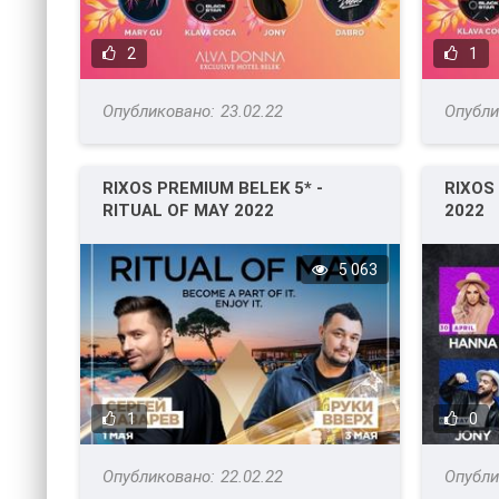
2
1
23.02.22
RIXOS PREMIUM BELEK 5* -
RIXOS
RITUAL OF MAY 2022
2022
5 063
1
0
22.02.22