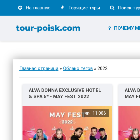
На главную
Горящие туры
Поиск ту
ПОЧЕМУ М
Главная страница
»
Облако тегов
» 2022
ALVA DONNA EXCLUSIVE HOTEL
ALVA 
& SPA 5* - MAY FEST 2022
MAY F
11 086