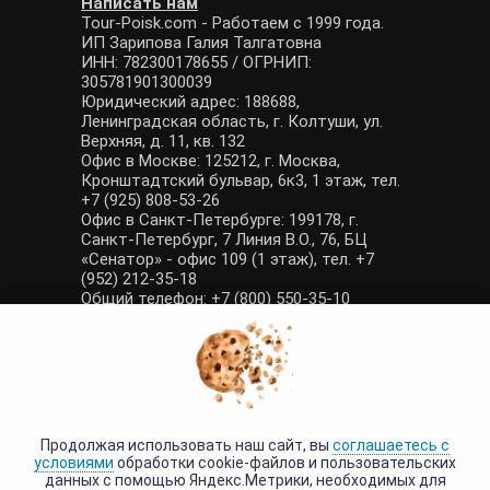
Написать нам
Tour-Poisk.com - Работаем с 1999 года.
ИП Зарипова Галия Талгатовна
ИНН: 782300178655 / ОГРНИП:
305781901300039
Юридический адрес: 188688,
Ленинградская область, г. Колтуши, ул.
Верхняя, д. 11, кв. 132
Офис в Москве: 125212, г. Москва,
Кронштадтский бульвар, 6к3, 1 этаж, тел.
+7 (925) 808-53-26
Офис в Санкт-Петербурге: 199178, г.
Санкт-Петербург, 7 Линия В.О., 76, БЦ
«Сенатор» - офис 109 (1 этаж), тел. +7
(952) 212-35-18
Общий телефон: +7 (800) 550-35-10
E-mail: manager@tour-poisk.com (общие
вопросы), admin@tour-poisk.com (жалобы)
Номер в Общероссийском реестре
туристических агентств: РТА 0003424
Политика конфиденциальности
·
Условия обработки данных
Продолжая использовать наш сайт, вы
соглашаетесь с
условиями
обработки cookie-файлов и пользовательских
данных с помощью Яндекс.Метрики, необходимых для