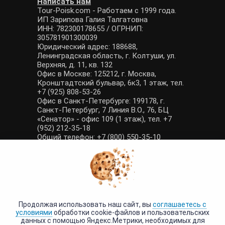
Написать нам
Tour-Poisk.com - Работаем с 1999 года.
ИП Зарипова Галия Талгатовна
ИНН: 782300178655 / ОГРНИП:
305781901300039
Юридический адрес: 188688,
Ленинградская область, г. Колтуши, ул.
Верхняя, д. 11, кв. 132
Офис в Москве: 125212, г. Москва,
Кронштадтский бульвар, 6к3, 1 этаж, тел.
+7 (925) 808-53-26
Офис в Санкт-Петербурге: 199178, г.
Санкт-Петербург, 7 Линия В.О., 76, БЦ
«Сенатор» - офис 109 (1 этаж), тел. +7
(952) 212-35-18
Общий телефон: +7 (800) 550-35-10
E-mail: manager@tour-poisk.com (общие
вопросы), admin@tour-poisk.com (жалобы)
Номер в Общероссийском реестре
туристических агентств: РТА 0003424
Политика конфиденциальности
·
Условия обработки данных
Продолжая использовать наш сайт, вы
соглашаетесь с
условиями
обработки cookie-файлов и пользовательских
данных с помощью Яндекс.Метрики, необходимых для