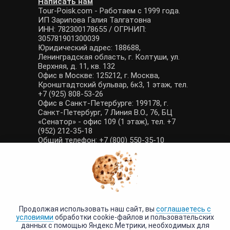
Написать нам
Tour-Poisk.com - Работаем с 1999 года.
ИП Зарипова Галия Талгатовна
ИНН: 782300178655 / ОГРНИП:
305781901300039
Юридический адрес: 188688,
Ленинградская область, г. Колтуши, ул.
Верхняя, д. 11, кв. 132
Офис в Москве: 125212, г. Москва,
Кронштадтский бульвар, 6к3, 1 этаж, тел.
+7 (925) 808-53-26
Офис в Санкт-Петербурге: 199178, г.
Санкт-Петербург, 7 Линия В.О., 76, БЦ
«Сенатор» - офис 109 (1 этаж), тел. +7
(952) 212-35-18
Общий телефон: +7 (800) 550-35-10
E-mail: manager@tour-poisk.com (общие
вопросы), admin@tour-poisk.com (жалобы)
Номер в Общероссийском реестре
туристических агентств: РТА 0003424
Политика конфиденциальности
·
Условия обработки данных
Продолжая использовать наш сайт, вы
соглашаетесь с
условиями
обработки cookie-файлов и пользовательских
данных с помощью Яндекс.Метрики, необходимых для