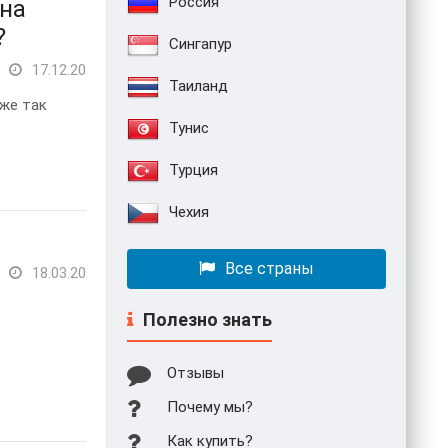
Россия
 на
?
Сингапур
17.12.20
Таиланд
 же так
Тунис
Турция
Чехия
Все страны
18.03.20
Полезно знать
Отзывы
Почему мы?
Как купить?