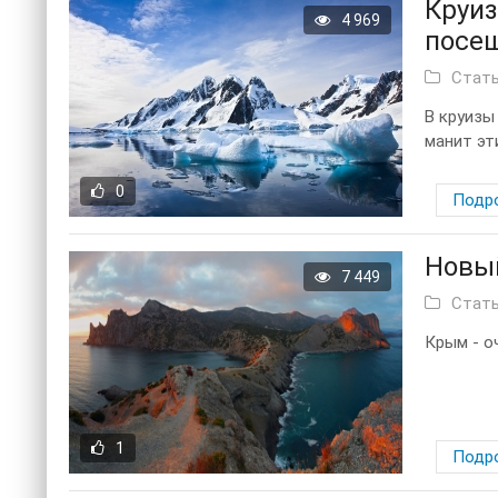
Круиз
4 969
посещ
Стат
В круизы
манит эти
0
Подр
Новый
7 449
Стат
Крым - о
1
Подр