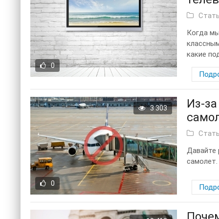
Стат
Когда мы
классным
какие по
0
Подр
Из-за
3 303
само
Стат
Давайте 
самолет.
0
Подр
Почем