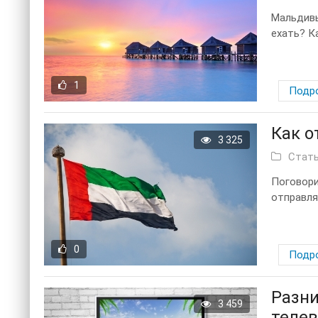
Мальдивы
ехать? К
1
Подр
Как о
3 325
Стат
Поговори
отправляя
0
Подр
Разни
3 459
телев