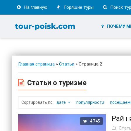
На главную
Горящие туры
Поиск ту
ПОЧЕМУ М
Главная страница
»
Статьи
» Страница 2
Статьи о туризме
дате
популярности
посещаем
Рай н
4 745
Стат