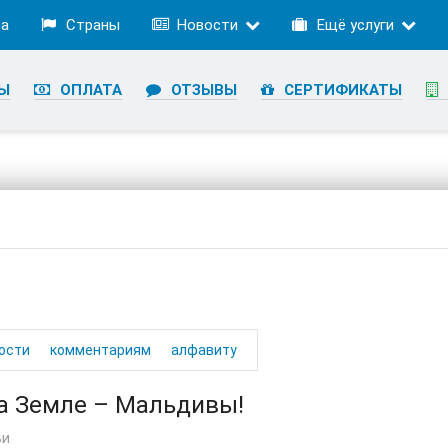
ра
Страны
Новости
Ещё услуги
Ы
ОПЛАТА
ОТЗЫВЫ
СЕРТИФИКАТЫ
ости
комментариям
алфавиту
а Земле – Мальдивы!
ьи