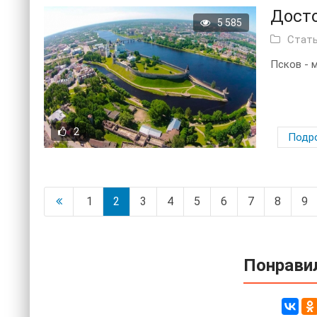
Дост
5 585
Стат
Псков - 
2
Подр
1
2
3
4
5
6
7
8
9
Понравил