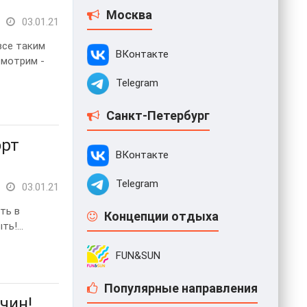
Москва
03.01.21
все таким
ВКонтакте
смотрим -
Telegram
Санкт-Петербург
орт
ВКонтакте
Telegram
03.01.21
ть в
Концепции отдыха
ь!...
FUN&SUN
Популярные направления
чин!