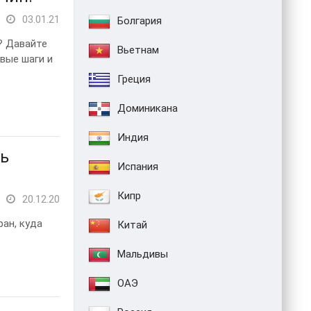
03.01.21
Болгария
? Давайте
Вьетнам
вые шаги и
Греция
Доминикана
Индия
ть
Испания
Кипр
20.12.20
ан, куда
Китай
Мальдивы
ОАЭ