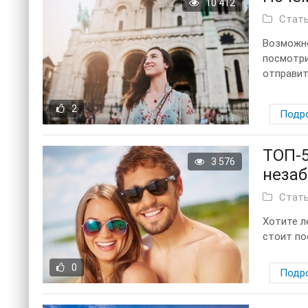
10 412
Стат
Возможно
посмотри
отправить
2
Подр
ТОП-5
3 576
неза
Стат
Хотите л
стоит пое
0
Подр