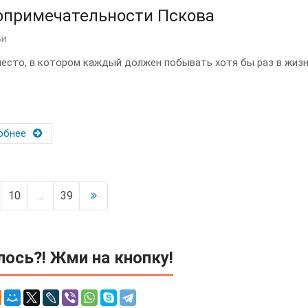
опримечательности Пскова
ьи
место, в котором каждый должен побывать хотя бы раз в жизни!
обнее
10
...
39
ось?! Жми на кнопку!