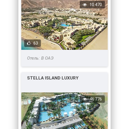
10 470
63
В ОАЭ
STELLA ISLAND LUXURY
46 776