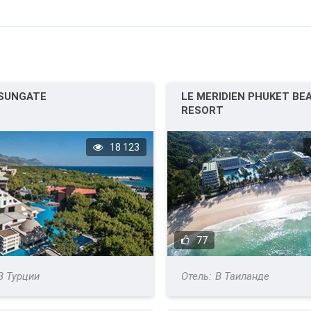
 SUNGATE
LE MERIDIEN PHUKET BE
RESORT
18 123
77
В Турции
В Таиланде