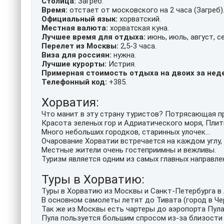
Столица:
Загреб.
Время:
отстает от московского на 2 часа (Загреб)
Официальный язык:
хорватский.
Местная валюта:
хорватская куна.
Лучшее время для отдыха:
июнь, июль, август, с
Перелет из Москвы:
2,5-3 часа.
Виза для россиян:
нужна.
Лучшие курорты:
Истрия.
Примерная стоимость отдыха на двоих за нед
Телефонный код:
+385.
Хорватия:
Что манит в эту страну туристов? Потрясающая п
Красота зеленых гор и Адриатического моря, Плит
Много небольших городков, старинных улочек...
Очарование Хорватии встречается на каждом углу,
Местные жители очень гостеприимны и вежливы.
Туризм является одним из самых главных направле
Туры в Хорватию:
Туры в Хорватию из Москвы и Санкт-Петербурга в 
В основном самолеты летят до Тивата (город в Че
Так же из Москвы есть чартеры до аэропорта Пула
Пула пользуется большим спросом из-за близости 