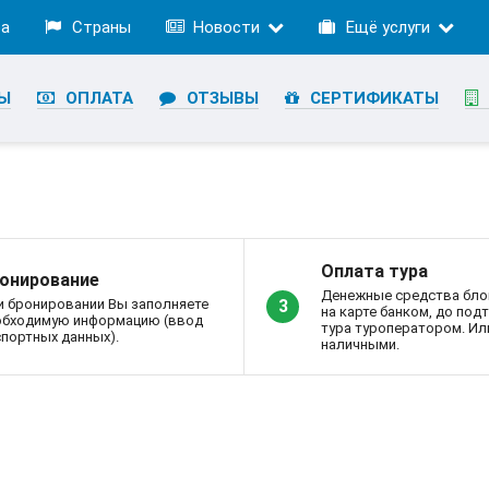
ра
Страны
Новости
Ещё услуги
Ы
ОПЛАТА
ОТЗЫВЫ
СЕРТИФИКАТЫ
Оплата тура
онирование
Денежные средства бло
и бронировании Вы заполняете
3
на карте банком, до по
обходимую информацию (ввод
тура туроператором. Ил
портных данных).
наличными.