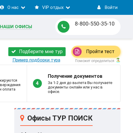
О нас
VIP отдых
Войти
8-800-550-35-10
НАШИ ОФИСЫ
Подберите мне тур
Пройти тест
Пример подборки тура
Поможет определиться
Получение документов
кируются
За 1-2 дня до вылета Вы получаете
4
дтверждения
документы онлайн или у нас в
и оплата
офисе.
Офисы ТУР ПОИСК