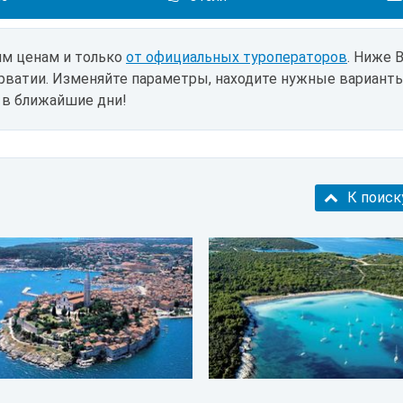
им ценам и только
от официальных туроператоров
. Ниже 
рватии. Изменяйте параметры, находите нужные вариант
 в ближайшие дни!
К поиск