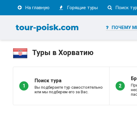
На главную
Горящие туры
Поиск ту
ПОЧЕМУ М
Туры в Хорватию
Бр
Поиск тура
Пр
1
2
Вы подбираете тур самостоятельно
не
или мы подберем его за Вас.
пас