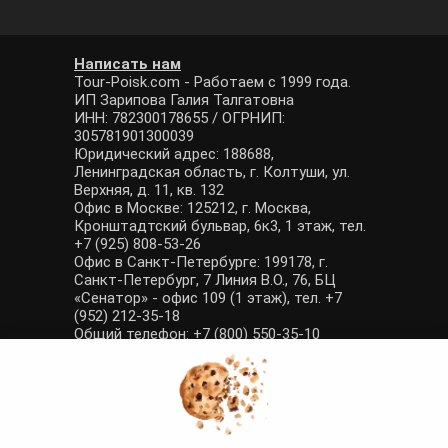
Написать нам
Tour-Poisk.com - Работаем с 1999 года.
ИП Зарипова Галия Талгатовна
ИНН: 782300178655 / ОГРНИП:
305781901300039
Юридический адрес: 188688,
Ленинградская область, г. Колтуши, ул.
Верхняя, д. 11, кв. 132
Офис в Москве: 125212, г. Москва,
Кронштадтский бульвар, 6к3, 1 этаж, тел.
+7 (925) 808-53-26
Офис в Санкт-Петербурге: 199178, г.
Санкт-Петербург, 7 Линия В.О., 76, БЦ
«Сенатор» - офис 109 (1 этаж), тел. +7
(952) 212-35-18
Общий телефон: +7 (800) 550-35-10
E-mail: manager@tour-poisk.com (общие
вопросы), admin@tour-poisk.com (жалобы)
Номер в Общероссийском реестре
туристических агентств: РТА 0003424
Политика конфиденциальности
·
Условия обработки данных