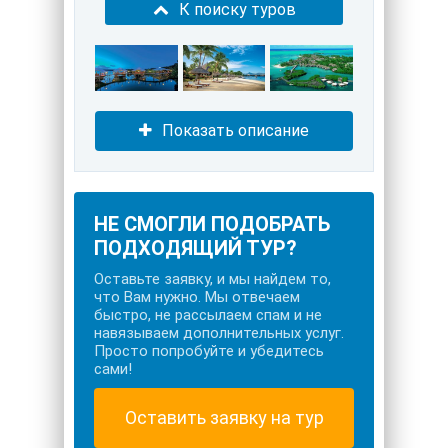
К поиску туров
Показать описание
НЕ СМОГЛИ ПОДОБРАТЬ
ПОДХОДЯЩИЙ ТУР?
Оставьте заявку, и мы найдем то,
что Вам нужно. Мы отвечаем
быстро, не рассылаем спам и не
навязываем дополнительных услуг.
Просто попробуйте и убедитесь
сами!
Оставить заявку на тур