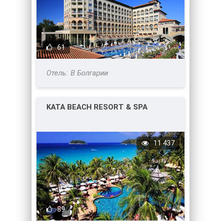
61
В Болгарии
KATA BEACH RESORT & SPA
11 437
89