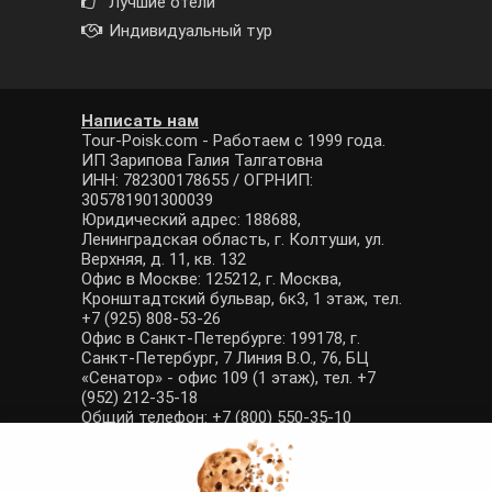
Лучшие отели
Индивидуальный тур
Написать нам
Tour-Poisk.com - Работаем с 1999 года.
ИП Зарипова Галия Талгатовна
ИНН: 782300178655 / ОГРНИП:
305781901300039
Юридический адрес: 188688,
Ленинградская область, г. Колтуши, ул.
Верхняя, д. 11, кв. 132
Офис в Москве: 125212, г. Москва,
Кронштадтский бульвар, 6к3, 1 этаж, тел.
+7 (925) 808-53-26
Офис в Санкт-Петербурге: 199178, г.
Санкт-Петербург, 7 Линия В.О., 76, БЦ
«Сенатор» - офис 109 (1 этаж), тел. +7
(952) 212-35-18
Общий телефон: +7 (800) 550-35-10
E-mail: manager@tour-poisk.com (общие
вопросы), admin@tour-poisk.com (жалобы)
Номер в Общероссийском реестре