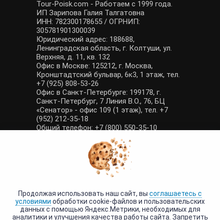
Tour-Poisk.com - Работаем с 1999 года.
ИП Зарипова Галия Талгатовна
ИНН: 782300178655 / ОГРНИП:
305781901300039
Юридический адрес: 188688,
Ленинградская область, г. Колтуши, ул.
Верхняя, д. 11, кв. 132
Офис в Москве: 125212, г. Москва,
Кронштадтский бульвар, 6к3, 1 этаж, тел.
+7 (925) 808-53-26
Офис в Санкт-Петербурге: 199178, г.
Санкт-Петербург, 7 Линия В.О., 76, БЦ
«Сенатор» - офис 109 (1 этаж), тел. +7
(952) 212-35-18
Общий телефон: +7 (800) 550-35-10
E-mail: manager@tour-poisk.com (общие
вопросы), admin@tour-poisk.com (жалобы)
Номер в Общероссийском реестре
туристических агентств: РТА 0003424
Политика конфиденциальности
·
Условия обработки данных
Продолжая использовать наш сайт, вы
соглашаетесь с
условиями
обработки cookie-файлов и пользовательских
данных с помощью Яндекс.Метрики, необходимых для
аналитики и улучшения качества работы сайта. Запретить