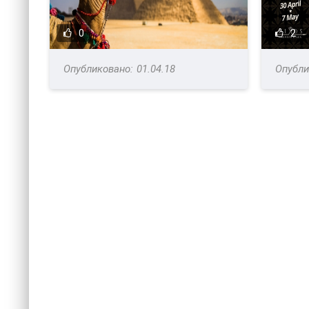
0
2
01.04.18