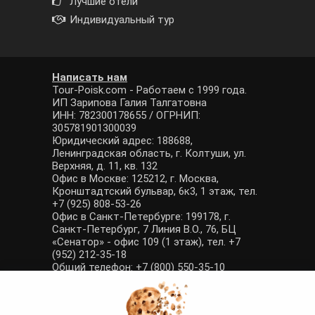
Лучшие отели
Индивидуальный тур
Написать нам
Tour-Poisk.com - Работаем с 1999 года.
ИП Зарипова Галия Талгатовна
ИНН: 782300178655 / ОГРНИП:
305781901300039
Юридический адрес: 188688,
Ленинградская область, г. Колтуши, ул.
Верхняя, д. 11, кв. 132
Офис в Москве: 125212, г. Москва,
Кронштадтский бульвар, 6к3, 1 этаж, тел.
+7 (925) 808-53-26
Офис в Санкт-Петербурге: 199178, г.
Санкт-Петербург, 7 Линия В.О., 76, БЦ
«Сенатор» - офис 109 (1 этаж), тел. +7
(952) 212-35-18
Общий телефон: +7 (800) 550-35-10
E-mail: manager@tour-poisk.com (общие
вопросы), admin@tour-poisk.com (жалобы)
Номер в Общероссийском реестре