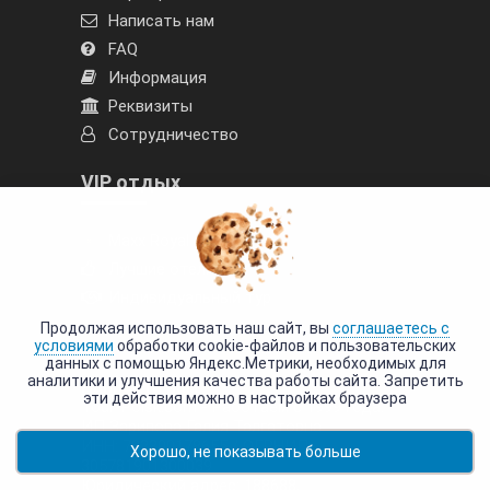
Написать нам
FAQ
Информация
Реквизиты
Сотрудничество
VIP отдых
Maxx Royal
Лучшие отели
Индивидуальный тур
Продолжая использовать наш сайт, вы
соглашаетесь с
условиями
обработки cookie-файлов и пользовательских
данных с помощью Яндекс.Метрики, необходимых для
аналитики и улучшения качества работы сайта. Запретить
Написать нам
эти действия можно в настройках браузера
Tour-Poisk.com - Работаем с 1999 года.
ИП Зарипова Галия Талгатовна
ИНН: 782300178655 / ОГРНИП:
Хорошо, не показывать больше
305781901300039
Юридический адрес: 188688,