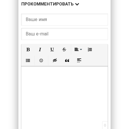
ПРОКОММЕНТИРОВАТЬ
Полужирный
Курсив
Подчеркнутый
Зачеркнутый
Выравнивание
Нумерованный списо
Маркированный список
Вставить смайлик
Вставка скрытого текста
Вставка цитаты
Вставка спойлера
0