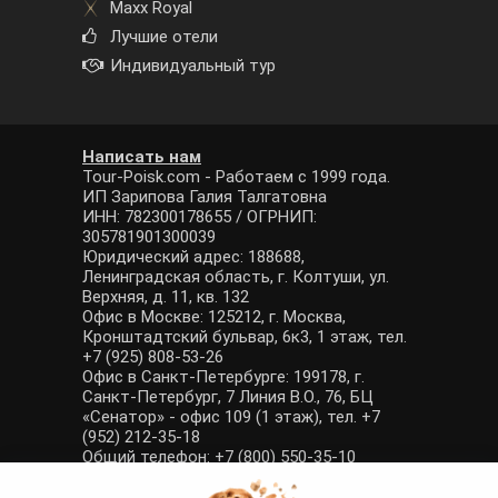
Maxx Royal
Лучшие отели
Индивидуальный тур
Написать нам
Tour-Poisk.com - Работаем с 1999 года.
ИП Зарипова Галия Талгатовна
ИНН: 782300178655 / ОГРНИП:
305781901300039
Юридический адрес: 188688,
Ленинградская область, г. Колтуши, ул.
Верхняя, д. 11, кв. 132
Офис в Москве: 125212, г. Москва,
Кронштадтский бульвар, 6к3, 1 этаж, тел.
+7 (925) 808-53-26
Офис в Санкт-Петербурге: 199178, г.
Санкт-Петербург, 7 Линия В.О., 76, БЦ
«Сенатор» - офис 109 (1 этаж), тел. +7
(952) 212-35-18
Общий телефон: +7 (800) 550-35-10
E-mail: manager@tour-poisk.com (общие
вопросы), admin@tour-poisk.com (жалобы)