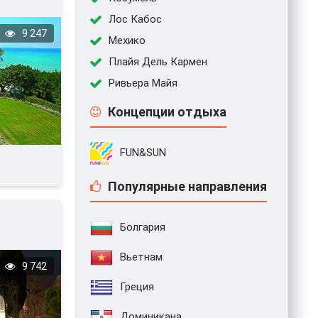
Лос Кабос
9 247
Мехико
Плайя Дель Кармен
Ривьера Майя
Концепции отдыха
FUN&SUN
Популярные направления
Болгария
Вьетнам
9 742
Греция
Доминикана