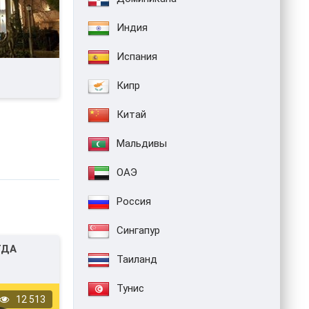
Индия
Испания
Кипр
Китай
Мальдивы
ОАЭ
Россия
Сингапур
ГДА
Таиланд
Тунис
12 513