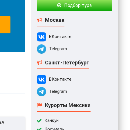
Подбор тура
Москва
ВКонтакте
Telegram
Санкт-Петербург
ВКонтакте
Telegram
Курорты Мексики
Канкун
SA
Косумель