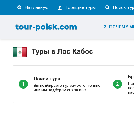
На главную
Горящие туры
Поиск ту
ПОЧЕМУ М
Туры в Лос Кабос
Бр
Поиск тура
Пр
1
2
Вы подбираете тур самостоятельно
не
или мы подберем его за Вас.
пас