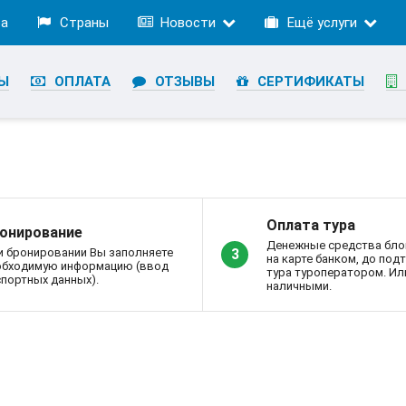
ра
Страны
Новости
Ещё услуги
Ы
ОПЛАТА
ОТЗЫВЫ
СЕРТИФИКАТЫ
Оплата тура
онирование
Денежные средства бло
и бронировании Вы заполняете
3
на карте банком, до по
обходимую информацию (ввод
тура туроператором. Ил
портных данных).
наличными.