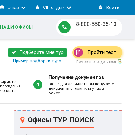
О нас
VIP отдых
Войти
8-800-550-35-10
НАШИ ОФИСЫ
Подберите мне тур
Пройти тест
Пример подборки тура
Поможет определиться
Получение документов
кируются
За 1-2 дня до вылета Вы получаете
4
дтверждения
документы онлайн или у нас в
и оплата
офисе.
Офисы ТУР ПОИСК