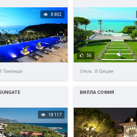
8 802
56
В Таиланде
В Греции
 SUNGATE
ВИЛЛА СОФИЯ
18 117