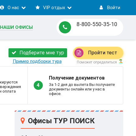
О нас
VIP отдых
Войти
8-800-550-35-10
НАШИ ОФИСЫ
Подберите мне тур
Пройти тест
Пример подборки тура
Поможет определиться
Получение документов
кируются
За 1-2 дня до вылета Вы получаете
4
дтверждения
документы онлайн или у нас в
и оплата
офисе.
Офисы ТУР ПОИСК