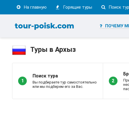
На главную
Горящие туры
Поиск ту
ПОЧЕМУ М
Туры в Архыз
Бр
Поиск тура
Пр
1
2
Вы подбираете тур самостоятельно
не
или мы подберем его за Вас.
пас