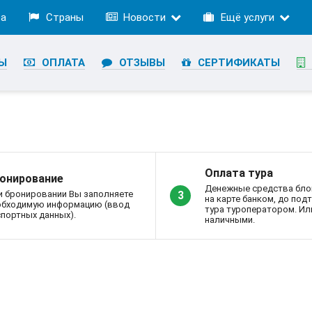
ра
Страны
Новости
Ещё услуги
Ы
ОПЛАТА
ОТЗЫВЫ
СЕРТИФИКАТЫ
Оплата тура
онирование
Денежные средства бло
и бронировании Вы заполняете
3
на карте банком, до по
обходимую информацию (ввод
тура туроператором. Ил
портных данных).
наличными.