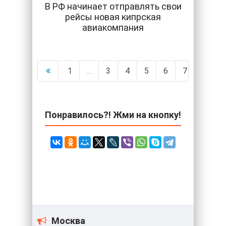
В РФ начинает отправлять свои
рейсы новая кипрская
авиакомпания
1
...
3
4
5
6
7
8
9
Понравилось?! Жми на кнопку!
Москва