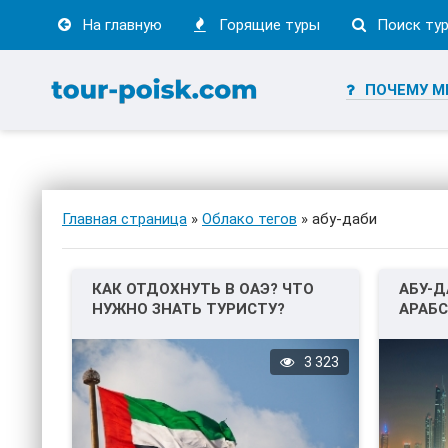
На главную
Горящие туры
Поиск ту
ПОЧЕМУ М
Главная страница
»
Облако тегов
» абу-даби
КАК ОТДОХНУТЬ В ОАЭ? ЧТО
АБУ-Д
НУЖНО ЗНАТЬ ТУРИСТУ?
АРАБС
3 323