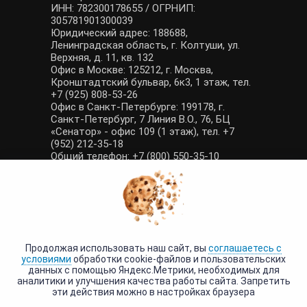
ИНН: 782300178655 / ОГРНИП:
305781901300039
Юридический адрес: 188688,
Ленинградская область, г. Колтуши, ул.
Верхняя, д. 11, кв. 132
Офис в Москве: 125212, г. Москва,
Кронштадтский бульвар, 6к3, 1 этаж, тел.
+7 (925) 808-53-26
Офис в Санкт-Петербурге: 199178, г.
Санкт-Петербург, 7 Линия В.О., 76, БЦ
«Сенатор» - офис 109 (1 этаж), тел. +7
(952) 212-35-18
Общий телефон: +7 (800) 550-35-10
E-mail: manager@tour-poisk.com (общие
вопросы), admin@tour-poisk.com (жалобы)
Номер в Общероссийском реестре
туристических агентств: РТА 0003424
Политика конфиденциальности
·
Условия обработки данных
Продолжая использовать наш сайт, вы
соглашаетесь с
условиями
обработки cookie-файлов и пользовательских
данных с помощью Яндекс.Метрики, необходимых для
аналитики и улучшения качества работы сайта. Запретить
эти действия можно в настройках браузера