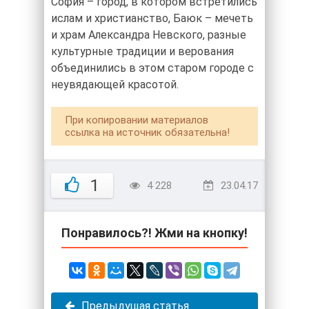
София – город, в котором встретились
ислам и христианство, Баюк – мечеть
и храм Александра Невского, разные
культурные традиции и верования
объединились в этом старом городе с
неувядающей красотой.
При копировании материалов
ссылка на источник обязательна!
1
4 228
23.04.17
Понравилось?! Жми на кнопку!
Предыдущая статья