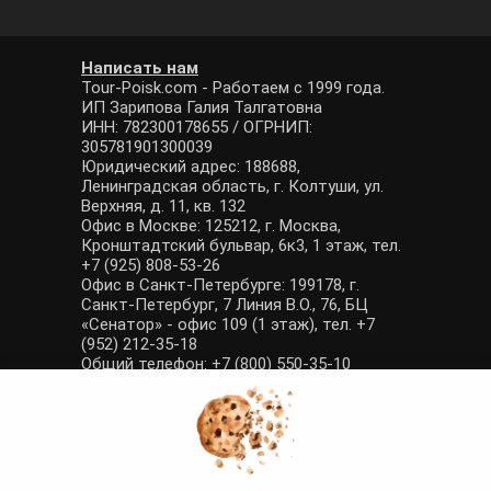
Написать нам
Tour-Poisk.com - Работаем с 1999 года.
ИП Зарипова Галия Талгатовна
ИНН: 782300178655 / ОГРНИП:
305781901300039
Юридический адрес: 188688,
Ленинградская область, г. Колтуши, ул.
Верхняя, д. 11, кв. 132
Офис в Москве: 125212, г. Москва,
Кронштадтский бульвар, 6к3, 1 этаж, тел.
+7 (925) 808-53-26
Офис в Санкт-Петербурге: 199178, г.
Санкт-Петербург, 7 Линия В.О., 76, БЦ
«Сенатор» - офис 109 (1 этаж), тел. +7
(952) 212-35-18
Общий телефон: +7 (800) 550-35-10
E-mail: manager@tour-poisk.com (общие
вопросы), admin@tour-poisk.com (жалобы)
Номер в Общероссийском реестре
туристических агентств: РТА 0003424
Политика конфиденциальности
·
Условия обработки данных