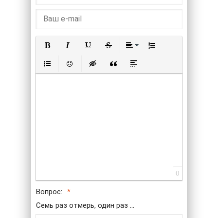
Полужирный
Курсив
Подчеркнутый
Зачеркнутый
Выравнивание
Нумерованный списо
Маркированный список
Вставить смайлик
Вставка скрытого текста
Вставка цитаты
Вставка спойлера
0
Вопрос:
Семь раз отмерь, один раз ...