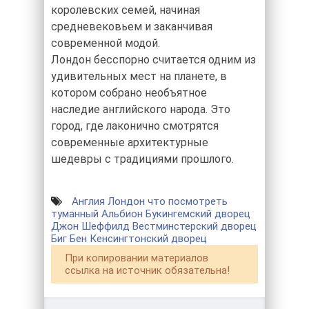
королевских семей, начиная
средневековьем и заканчивая
современной модой.
Лондон бесспорно считается одним из
удивительных мест на планете, в
котором собрано необъятное
наследие английского народа. Это
город, где лаконично смотрятся
современные архитектурные
шедевры с традициями прошлого.
Англия
Лондон
что посмотреть
туманный Альбион
Букингемский дворец
Джон Шеффилд
Вестминстерский дворец
Биг Бен
Кенсингтонский дворец
При копировании материалов
ссылка на источник обязательна!