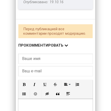
19.10.16
Перед публикацией все
комментарии проходят модерацию.
ПРОКОММЕНТИРОВАТЬ
Полужирный
Курсив
Подчеркнутый
Зачеркнутый
Выравнивание
Нумерованный списо
Маркированный список
Вставить смайлик
Вставка скрытого текста
Вставка цитаты
Вставка спойлера