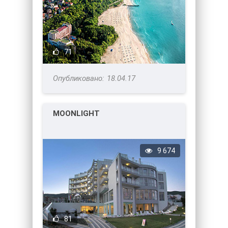
71
18.04.17
MOONLIGHT
9 674
81