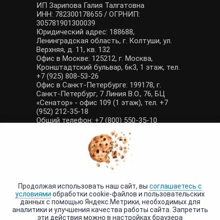
ИП Зарипова Галия Талгатовна
ИНН: 782300178655 / ОГРНИП:
305781901300039
Юридический адрес: 188688,
Ленинградская область, г. Колтуши, ул.
Верхняя, д. 11, кв. 132
Офис в Москве: 125212, г. Москва,
Кронштадтский бульвар, 6к3, 1 этаж, тел.
+7 (925) 808-53-26
Офис в Санкт-Петербурге: 199178, г.
Санкт-Петербург, 7 Линия В.О., 76, БЦ
«Сенатор» - офис 109 (1 этаж), тел. +7
(952) 212-35-18
Общий телефон: +7 (800) 550-35-10
E-mail: manager@tour-poisk.com (общие
вопросы), admin@tour-poisk.com (жалобы)
Номер в Общероссийском реестре
туристических агентств: РТА 0003424
Политика конфиденциальности
·
Условия обработки данных
Продолжая использовать наш сайт, вы
соглашаетесь с
условиями
обработки cookie-файлов и пользовательских
данных с помощью Яндекс.Метрики, необходимых для
аналитики и улучшения качества работы сайта. Запретить
эти действия можно в настройках браузера