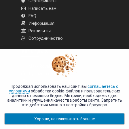
Сертификаты
Написать нам
FAQ
Информация
Реквизиты
Сотрудничество
VIP отдых
Maxx Royal
Лучшие отели
Индивидуальный тур
Продолжая использовать наш сайт, вы
соглашаетесь с
условиями
обработки cookie-файлов и пользовательских
данных с помощью Яндекс.Метрики, необходимых для
аналитики и улучшения качества работы сайта. Запретить
Написать нам
эти действия можно в настройках браузера
Tour-Poisk.com - Работаем с 1999 года.
ИП Зарипова Галия Талгатовна
Хорошо, не показывать больше
ИНН: 782300178655 / ОГРНИП:
305781901300039