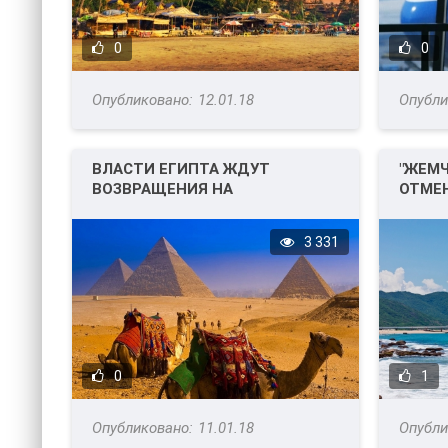
0
0
12.01.18
ВЛАСТИ ЕГИПТА ЖДУТ
"ЖЕМЧ
ВОЗВРАЩЕНИЯ НА
ОТМЕН
ТУРИСТИЧЕСКИЙ РЫНОК
ПРОГ
БРИТАНИЮ.
3 331
0
1
11.01.18