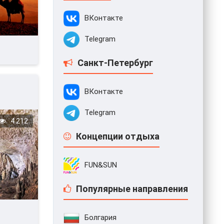
ВКонтакте
Telegram
Санкт-Петербург
ВКонтакте
А
Telegram
4 212
Концепции отдыха
FUN&SUN
Популярные направления
Болгария