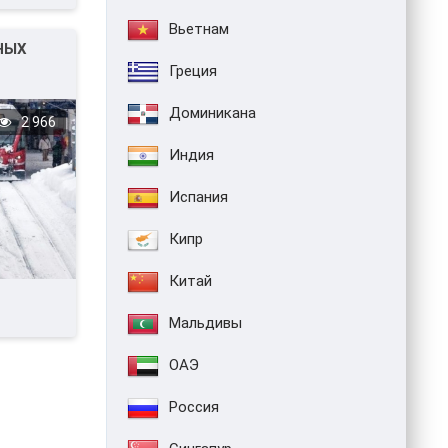
Вьетнам
НЫХ
Греция
Я.
Доминикана
2 966
Индия
Испания
Кипр
Китай
Мальдивы
ОАЭ
Россия