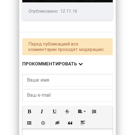
12.11.16
Перед публикацией все
комментарии проходят модерацию.
ПРОКОММЕНТИРОВАТЬ
Полужирный
Курсив
Подчеркнутый
Зачеркнутый
Выравнивание
Нумерованный списо
Маркированный список
Вставить смайлик
Вставка скрытого текста
Вставка цитаты
Вставка спойлера