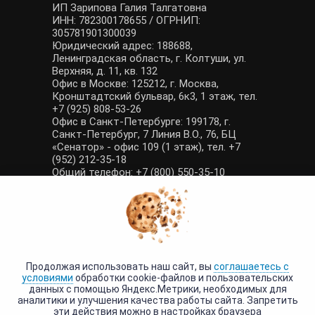
ИП Зарипова Галия Талгатовна
ИНН: 782300178655 / ОГРНИП:
305781901300039
Юридический адрес: 188688,
Ленинградская область, г. Колтуши, ул.
Верхняя, д. 11, кв. 132
Офис в Москве: 125212, г. Москва,
Кронштадтский бульвар, 6к3, 1 этаж, тел.
+7 (925) 808-53-26
Офис в Санкт-Петербурге: 199178, г.
Санкт-Петербург, 7 Линия В.О., 76, БЦ
«Сенатор» - офис 109 (1 этаж), тел. +7
(952) 212-35-18
Общий телефон: +7 (800) 550-35-10
E-mail: manager@tour-poisk.com (общие
вопросы), admin@tour-poisk.com (жалобы)
Номер в Общероссийском реестре
туристических агентств: РТА 0003424
Политика конфиденциальности
·
Условия обработки данных
Продолжая использовать наш сайт, вы
соглашаетесь с
условиями
обработки cookie-файлов и пользовательских
данных с помощью Яндекс.Метрики, необходимых для
аналитики и улучшения качества работы сайта. Запретить
эти действия можно в настройках браузера