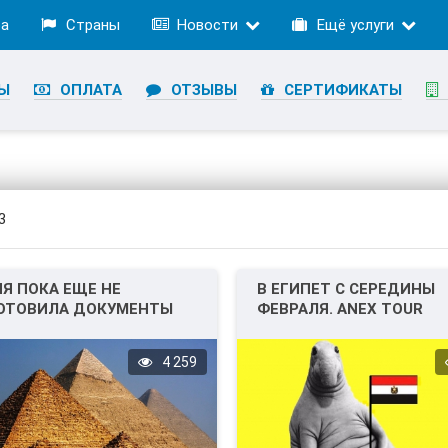
ра
Страны
Новости
Ещё услуги
Ы
ОПЛАТА
ОТЗЫВЫ
СЕРТИФИКАТЫ
3
Я ПОКА ЕЩЕ НЕ
В ЕГИПЕТ С СЕРЕДИНЫ
ОТОВИЛА ДОКУМЕНТЫ
ФЕВРАЛЯ. ANEX TOUR
ОЛЕТОВ В ЕГИПЕТ.
ОТКАЗАЛСЯ ОТ ПАКЕТН
ТУРОВ В ЕГИПЕТ.
4 259