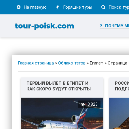
На главную
Горящие туры
Поиск ту
ПОЧЕМУ М
Главная страница
»
Облако тегов
» Египет » Страница 
ПЕРВЫЙ ВЫЛЕТ В ЕГИПЕТ И
РОССИ
КАК СКОРО БУДУТ ОТКРЫТЫ
ПОДГ
ЧАРТЕРНЫЕ РЕЙСЫ НА
ДЛЯ П
КУРОРТЫ
3 823