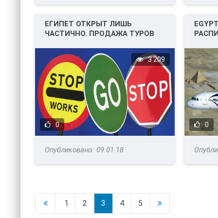
ЕГИПЕТ ОТКРЫТ ЛИШЬ
EGYP
ЧАСТИЧНО. ПРОДАЖА ТУРОВ
РАСП
ПОКА ОГРАНИЧЕНА.
РЕЙСО
3 209
0
0
09.01.18
1
2
3
4
5