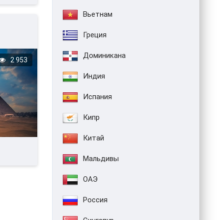
Вьетнам
Греция
Доминикана
2 953
Индия
Испания
Кипр
Китай
Мальдивы
ОАЭ
Россия