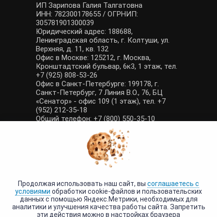
ИП Зарипова Галия Талгатовна
ИНН: 782300178655 / ОГРНИП:
305781901300039
Юридический адрес: 188688,
Ленинградская область, г. Колтуши, ул.
Верхняя, д. 11, кв. 132
Офис в Москве: 125212, г. Москва,
Кронштадтский бульвар, 6к3, 1 этаж, тел.
+7 (925) 808-53-26
Офис в Санкт-Петербурге: 199178, г.
Санкт-Петербург, 7 Линия В.О., 76, БЦ
«Сенатор» - офис 109 (1 этаж), тел. +7
(952) 212-35-18
Общий телефон: +7 (800) 550-35-10
E-mail: manager@tour-poisk.com (общие
вопросы), admin@tour-poisk.com (жалобы)
Номер в Общероссийском реестре
туристических агентств: РТА 0003424
Политика конфиденциальности
·
Условия обработки данных
Продолжая использовать наш сайт, вы
соглашаетесь с
условиями
обработки cookie-файлов и пользовательских
данных с помощью Яндекс.Метрики, необходимых для
аналитики и улучшения качества работы сайта. Запретить
эти действия можно в настройках браузера