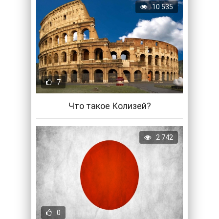
10 535
7
Что такое Колизей?
2 742
0